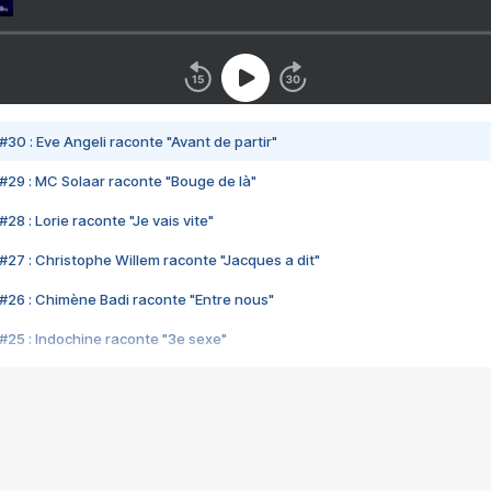
#30 : Eve Angeli raconte "Avant de partir"
#29 : MC Solaar raconte "Bouge de là"
28 : Lorie raconte "Je vais vite"
#27 : Christophe Willem raconte "Jacques a dit"
#26 : Chimène Badi raconte "Entre nous"
#25 : Indochine raconte "3e sexe"
#24 : Zaho raconte "C'est chelou"
#23 : Patrick Bruel raconte "Au café des délices"
#22 : Kyo raconte "Le chemin"